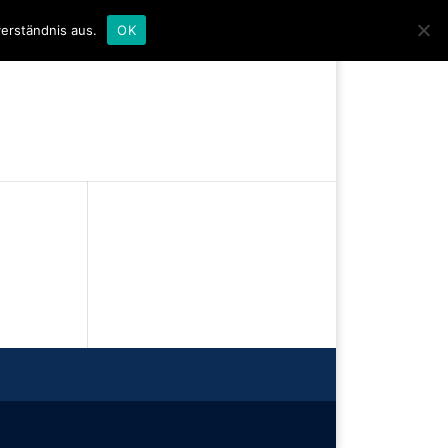
0-Artikel
erständnis aus.
OK