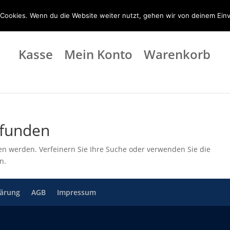
t24.de
Cookies. Wenn du die Website weiter nutzt, gehen wir von deinem Einv
Kasse
Mein Konto
Warenkorb
efunden
en werden. Verfeinern Sie Ihre Suche oder verwenden Sie die
n.
lärung
AGB
Impressum