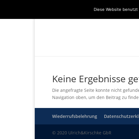
(+49) 04536 - 9978122
info@mare-ar
Diese Website benutzt 
Keine Ergebnisse g
Die angefragte Seite konnte nicht gefund
Navigation oben, um den Beitrag zu finde
Wiederrufsbelehrung
Datenschutzerk
© 2020 Ulrich&Kirschke GbR