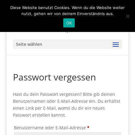
(+49) 04536 - 9978122
info@mare-art24.de
Diese Website benutzt Cookies. Wenn du die Website weiter
nutzt, gehen wir von deinem Einverständnis aus.
OK
Seite wählen
Passwort vergessen
Hast du dein Passwort vergessen? Bitte gib deinen
Benutzernamen oder E-Mail-Adresse ein. Du erhältst
einen Link per E-Mail, womit du dir ein neues
Passwort erstellen kannst.
Erforderlich
Benutzername oder E-Mail-Adresse
*