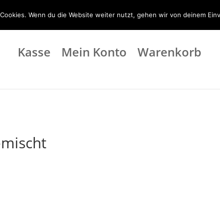
t24.de
Cookies. Wenn du die Website weiter nutzt, gehen wir von deinem Einv
Kasse
Mein Konto
Warenkorb
emischt