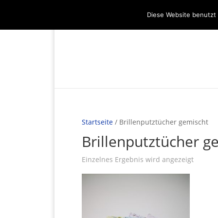
(+49) 04536 - 9978122
info@mare-ar
Diese Website benutzt 
Startseite
/ Brillenputztücher gemischt
Brillenputztücher g
Einzelnes Ergebnis wird angezeigt