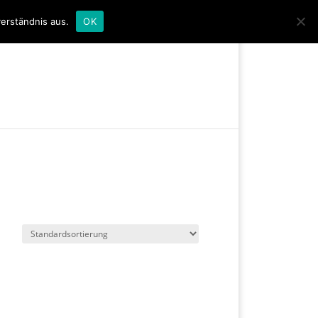
0-Artikel
erständnis aus.
OK