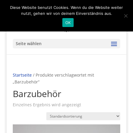
(+49) 04536 - 9978122
info@mare-art24.de
Diese Website benutzt Cookies. Wenn du die Website weiter
nutzt, gehen wir von deinem Einverständnis aus.
OK
Seite wählen
Startseite
/ Produkte verschlagwortet mit
„Barzubehör“
Barzubehör
Einzelnes Ergebnis wird angezeigt