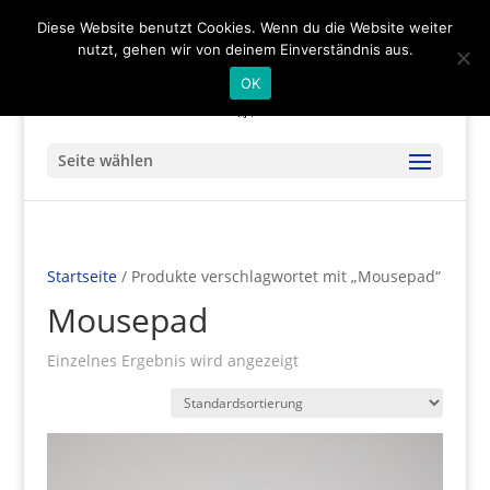
(+49) 04536 - 9978122
info@mare-art24.de
Diese Website benutzt Cookies. Wenn du die Website weiter
nutzt, gehen wir von deinem Einverständnis aus.
OK
Seite wählen
Startseite
/ Produkte verschlagwortet mit „Mousepad“
Mousepad
Einzelnes Ergebnis wird angezeigt