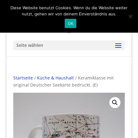
(+49) 04536 - 9978122
info@mare-art24.de
Diese Website benutzt Cookies. Wenn du die Website weiter
nutzt, gehen wir von deinem Einverständnis aus.
OK
Seite wählen
Startseite
/
Küche & Haushalt
/ Keramiktasse mit
original Deutscher Seekarte bedruckt. (E)