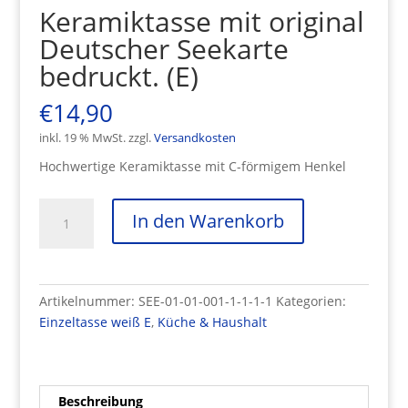
Keramiktasse mit original
Deutscher Seekarte
bedruckt. (E)
€
14,90
inkl. 19 % MwSt.
zzgl.
Versandkosten
Hochwertige Keramiktasse mit C-förmigem Henkel
Keramiktasse
In den Warenkorb
mit
original
Deutscher
Seekarte
Artikelnummer:
SEE-01-01-001-1-1-1-1
Kategorien:
bedruckt.
Einzeltasse weiß E
,
Küche & Haushalt
(E)
Menge
Beschreibung