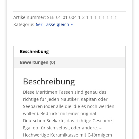
Kaffeebecher
/
Artikelnummer:
SEE-01-01-004-1-2-1-1-1-1-1-1-1-1
Kaffeemug
Kategorie:
6er Tasse gleich E
/
Kaffeetasse
mit
originaler
Beschreibung
Deutscher
Bewertungen (0)
Seekarte
bedruckt.
6er
Beschreibung
Set.
Diese Maritimen Tassen sind genau das
(E)
richtige für jeden Nautiker, Kapitän oder
Menge
Seebären (oder alle die, die es noch werden
wollen). Bedruckt mit einer original
Deutschen Seekarte, das richtige Geschenk.
Egal ob für sich selbst, oder andere. –
Hochwertige Keramiktasse mit C-förmigem