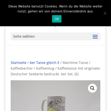
(+49) 04536 - 9978122
info@mare-art24.de
Diese Website benutzt Cookies. Wenn du die Website weiter
nutzt, gehen wir von deinem Einverständnis aus.
OK
Seite wählen
Startseite
/
6er Tasse gleich E
/ Maritime Tasse /
Kaffeebecher / Kaffeemug / Kaffeetasse mit originaler
Deutscher Seekarte bedruckt. 6er Set. (E)